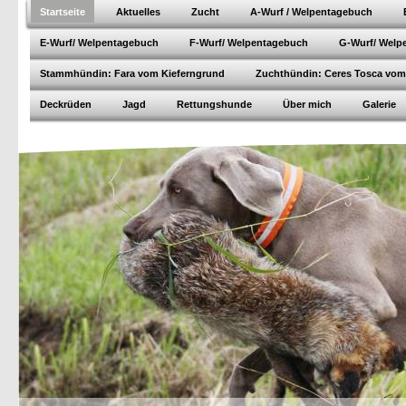
Startseite
Aktuelles
Zucht
A-Wurf / Welpentagebuch
E-Wurf/ Welpentagebuch
F-Wurf/ Welpentagebuch
G-Wurf/ Welp
Stammhündin: Fara vom Kieferngrund
Zuchthündin: Ceres Tosca vom
Deckrüden
Jagd
Rettungshunde
Über mich
Galerie