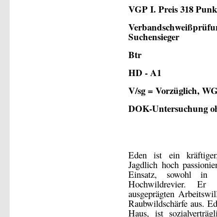
VGP I. Preis 318 Punk
Verbandschweißprüfung
Suchensieger
Btr
HD - A1
V/sg = Vorzüglich, W
DOK-Untersuchung o
Eden ist ein kräftiger
Jagdlich hoch passionie
Einsatz, sowohl in 
Hochwildrevier. Er 
ausgeprägten Arbeitswi
Raubwildschärfe aus. Ed
Haus, ist sozialverträ