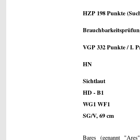
HZP 198 Punkte (Such
Brauchbarkeitsprüfun
VGP 332 Punkte / I. Pr
HN
Sichtlaut
HD - B1
WG1 WF1
SG/V, 69 cm
Bares (genannt "Ares