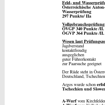
Feld- und Wasserprüf
Österreichische Anton
Wasserprüfung
297 Punkte/ IIa
Vollgebrauchsprüfung
ÖVGP 340 Punkte /II. 
ÖGVP 364 Punkte /II. 
Wesen laut Prüfungsze
Jagdverstand
kontaktfreudig
ausgeglichen
guter Führerkontakt
zur Paarsuche geeignet
Der Rüde steht in Österr
Deutschland, Tschechien
erfo
Argos wurde schon
Tschechien und Slowe
A-Wurf
vom Kirchfelde