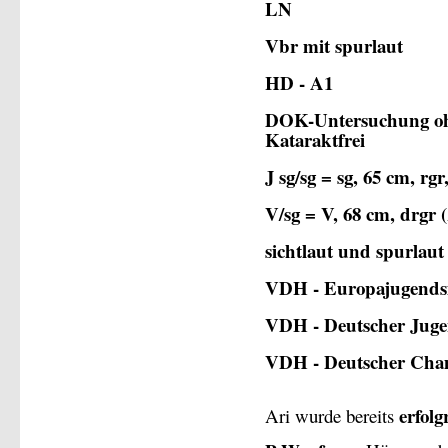
LN
Vbr mit spurlaut
HD - A1
DOK-Untersuchung o
Kataraktfrei
J sg/sg = sg, 65 cm, 
V/sg = V, 68 cm, drgr 
sichtlaut und spurlaut
VDH - Europajugends
VDH - Deutscher Jug
VDH - Deutscher Cha
erfolg
Ari wurde bereits