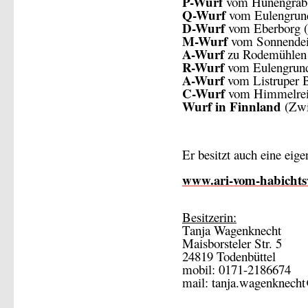
P-Wurf
vom Hünengrab 
Q-Wurf
vom Eulengrun
D-Wurf
vom Eberborg (
M-Wurf
vom Sonnendei
A-Wurf
zu Rodemühlen 
R-Wurf
vom Eulengrund
A-Wurf
vom Listruper 
C-Wurf
vom Himmelre
Wurf in Finnland
(Zwin
Er besitzt auch eine ei
www.ari-vom-habichts
Besitzerin:
Tanja Wagenknecht
Maisborsteler Str. 5
24819 Todenbüttel
mobil: 0171-2186674
mail: tanja.wagenknech