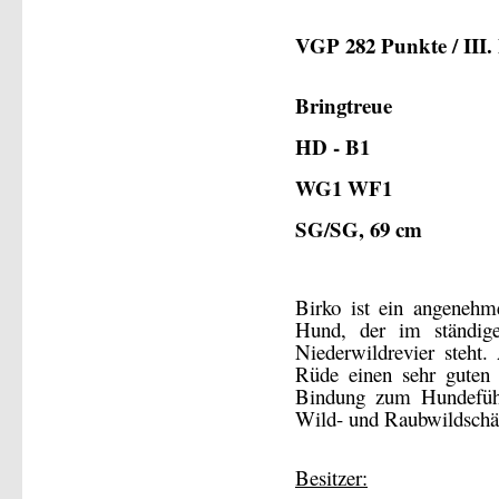
VGP 282 Punkte / III. 
Bringtreue
HD - B1
WG1 WF1
SG/SG, 69 cm
Birko ist ein angenehme
Hund, der im ständige
Niederwildrevier steht
Rüde einen sehr guten 
Bindung zum Hundeführ
Wild- und Raubwildschä
Besitzer: