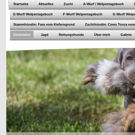
Startseite
Aktuelles
Zucht
A-Wurf / Welpentagebuch
E-Wurf/ Welpentagebuch
F-Wurf/ Welpentagebuch
G-Wurf/ Welp
Stammhündin: Fara vom Kieferngrund
Zuchthündin: Ceres Tosca vom
Deckrüden
Jagd
Rettungshunde
Über mich
Galerie