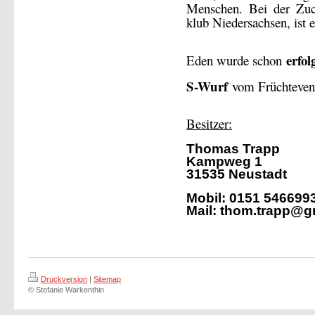
Menschen. Bei der Zu
klub Niedersachsen, ist 
erfol
Eden wurde schon
S-Wurf
vom Früchteven
Besitzer:
Thomas Trapp
Kampweg 1
31535 Neustadt
Mobil: 0151 546699
Mail: thom.trapp@g
Druckversion
|
Sitemap
© Stefanie Warkenthin