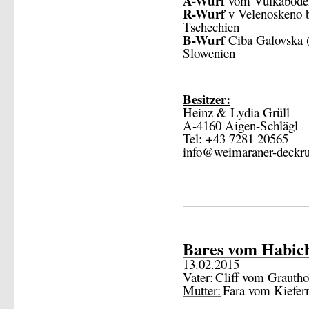
A-Wurf
vom Vulkaboden
R-Wurf
v Velenoskeno b
Tschechien
B-Wurf
Ciba Galovska (
Slowenien
Besitzer:
Heinz & Lydia Grüll
A-4160 Aigen-Schlägl
Tel: +43 7281 20565
info@weimaraner-deckru
Bares vom Habic
13.02.2015
Vater:
Cliff vom Grautho
Mutter:
Fara vom Kiefer