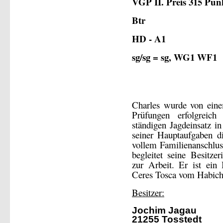
VGP II. Preis 315 Pun
Btr
HD - A1
sg/sg = sg, WG1 WF1
Charles wurde von eine
Prüfungen erfolgreic
ständigen Jagdeinsatz i
seiner Hauptaufgaben di
vollem Familienanschlu
begleitet seine Besitze
zur Arbeit. Er ist ein
Ceres Tosca vom Habich
Besitzer:
Jochim Jagau
21255 Tosstedt