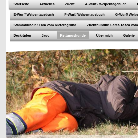
Startseite
Aktuelles
Zucht
A-Wurf / Welpentagebuch
E-Wurf/ Welpentagebuch
F-Wurf/ Welpentagebuch
G-Wurf/ Welp
Stammhündin: Fara vom Kieferngrund
Zuchthündin: Ceres Tosca vom
Deckrüden
Jagd
Rettungshunde
Über mich
Galerie