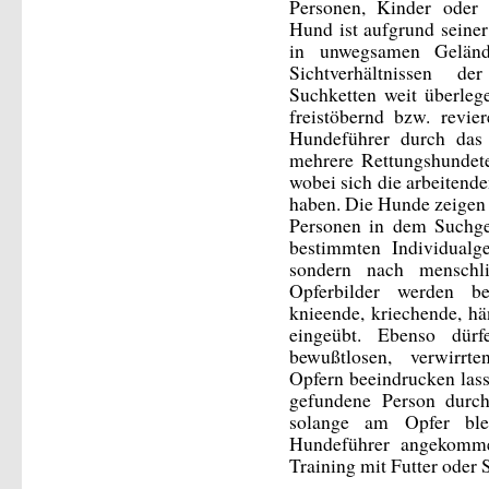
Personen, Kinder oder 
Hund ist aufgrund seiner
in unwegsamen Geländ
Sichtverhältnissen d
Suchketten weit überleg
freistöbernd bzw. revi
Hundeführer durch das
mehrere Rettungshundet
wobei sich die arbeitend
haben. Die Hunde zeigen b
Personen in dem Suchge
bestimmten Individualg
sondern nach menschli
Opferbilder werden bei
knieende, kriechende, 
eingeübt. Ebenso dür
bewußtlosen, verwirrt
Opfern beeindrucken las
gefundene Person durch
solange am Opfer ble
Hundeführer angekomm
Training mit Futter oder S