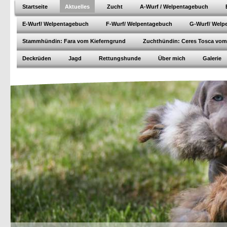
Startseite
Aktuelles
Zucht
A-Wurf / Welpentagebuch
E-Wurf/ Welpentagebuch
F-Wurf/ Welpentagebuch
G-Wurf/ Welp
Stammhündin: Fara vom Kieferngrund
Zuchthündin: Ceres Tosca vom
Deckrüden
Jagd
Rettungshunde
Über mich
Galerie