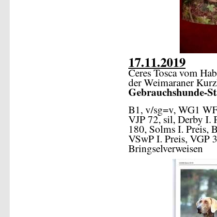
17.11.2019
Ceres Tosca vom Habi
der Weimaraner Kur
Gebrauchshunde-S
B1, v/sg=v, WG1 W
VJP 72, sil, Derby I.
180, Solms I. Preis, 
VSwP I. Preis, VGP 3
Bringselverweisen