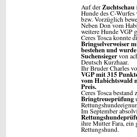
Zuchtschau
Auf der
Hunde des C-Wurfes v
bzw. Vorzüglich bewe
Neben Don vom Habic
weitere Hunde VGP g
Ceres Tosca konnte d
Bringselverweiser mi
bestehen und wurde 
Suchensieger
von ac
Deutsch Kurzhaar.
Ihr Bruder Charles v
VGP mit 315 Punkten
vom Habichtswald m
Preis.
Ceres Tosca bestand 
Bringtreueprüfung
Rettungshundeeignun
Im September absolvie
Rettungshundeprüf
ihre Mutter Fara, ein 
Rettungshund.