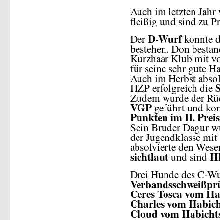
Auch im letzten Jahr 
fleißig und sind zu P
D-Wurf
Der
konnte 
bestehen. Don bestan
Kurzhaar Klub mit vo
für seine sehr gute 
Auch im Herbst absolv
HZP erfolgreich die
Zudem wurde der Rüde
VGP
geführt und kon
Punkten im II. Preis
Sein Bruder Dagur w
der Jugendklasse mit 
absolvierte den Wese
sichtlaut
HD
und sind
Drei Hunde des C-Wur
Verbandsschweißpr
Ceres Tosca vom Hab
Charles vom Habicht
Cloud vom Habichtsw