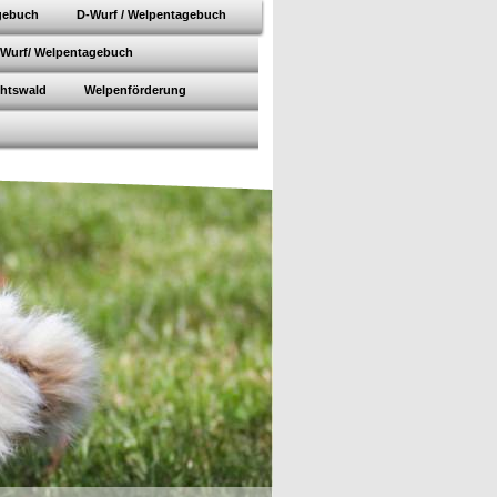
gebuch
D-Wurf / Welpentagebuch
-Wurf/ Welpentagebuch
chtswald
Welpenförderung