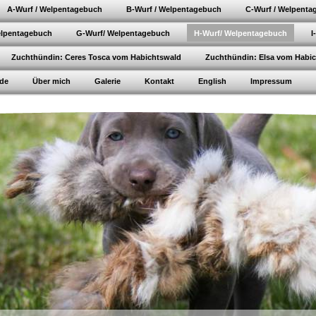
A-Wurf / Welpentagebuch
B-Wurf / Welpentagebuch
C-Wurf / Welpenta
elpentagebuch
G-Wurf/ Welpentagebuch
H-Wurf/ Welpentagebuch
I
Zuchthündin: Ceres Tosca vom Habichtswald
Zuchthündin: Elsa vom Habi
de
Über mich
Galerie
Kontakt
English
Impressum