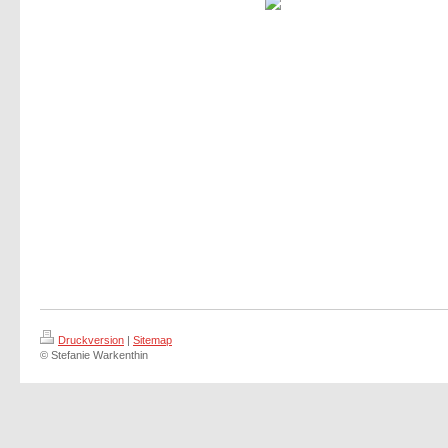
Druckversion
|
Sitemap
© Stefanie Warkenthin