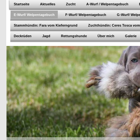
Startseite
Aktuelles
Zucht
A-Wurf / Welpentagebuch
E-Wurf/ Welpentagebuch
F-Wurf/ Welpentagebuch
G-Wurf/ Welp
Stammhündin: Fara vom Kieferngrund
Zuchthündin: Ceres Tosca vom
Deckrüden
Jagd
Rettungshunde
Über mich
Galerie