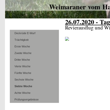
Weimaraner vom Ha
26.07.2020 - Tag
Revierausflug und W
Deckrüde E-Wurf
Trächtigkeit
Erste Woche
Zweite Woche
Dritte Woche
Vierte Woche
Fünfte Woche
Sechste Woche
Siebte Woche
Achte Woche
Prüfungsergebnisse