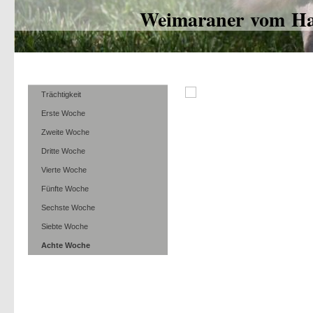
Weimaraner vom Ha
Trächtigkeit
Erste Woche
Zweite Woche
Dritte Woche
Vierte Woche
Fünfte Woche
Sechste Woche
Siebte Woche
Achte Woche