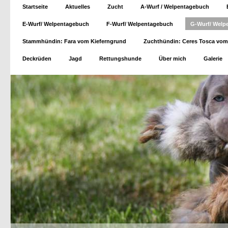
Startseite
Aktuelles
Zucht
A-Wurf / Welpentagebuch
E-Wurf/ Welpentagebuch
F-Wurf/ Welpentagebuch
G-Wurf/ Welp
Stammhündin: Fara vom Kieferngrund
Zuchthündin: Ceres Tosca vom
Deckrüden
Jagd
Rettungshunde
Über mich
Galerie